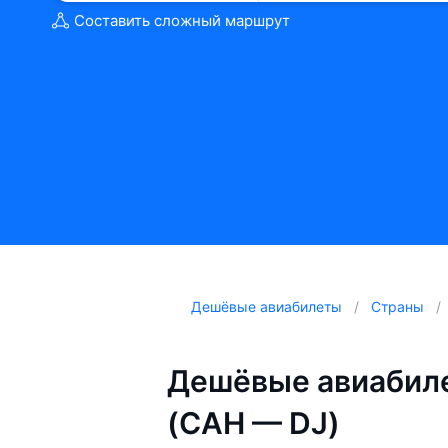
Составить сложный маршрут
Дешёвые авиабилеты
Страны
Дешёвые авиабил
(CAH — DJ)