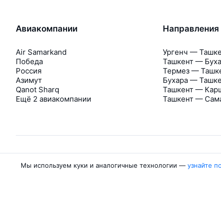
Авиакомпании
Направления
Air Samarkand
Ургенч — Ташк
Победа
Ташкент — Бух
Россия
Термез — Ташк
Азимут
Бухара — Ташк
Qanot Sharq
Ташкент — Кар
Ещё 2 авиакомпании
Ташкент — Сам
Мы используем куки и аналогичные технологии —
узнайте п
Об Авиасейлс
Авиасейлс
Пресс‑центр
©
2007–2026