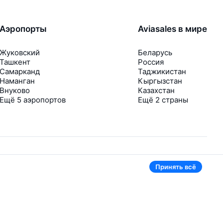
Аэропорты
Aviasales в мире
Жуковский
Беларусь
Ташкент
Россия
Самарканд
Таджикистан
Наманган
Кыргызстан
Внуково
Казахстан
Ещё 5 аэропортов
Ещё 2 страны
Принять всё
В приложении тоже удобно
Если цена на билет упадёт, сразу пришлём
уведомление
Рассылка с выгодными билетами