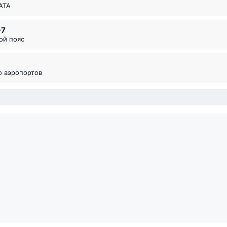
ИАТА
-7
вой пояс
во аэропортов