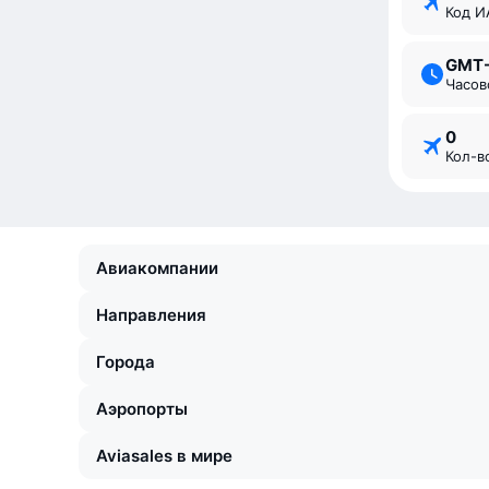
Код 
GMT
Часо
0
Кол-
Авиакомпании
Направления
Города
Аэропорты
Aviasales в мире