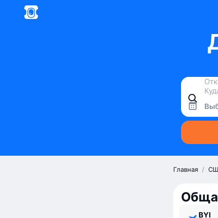
Выб
Главная
/
СШ
Обща
BYI