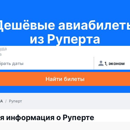
Дешёвые авиабилет
из Руперта
рать даты
1, эконом
Найти билеты
А
/
Руперт
я информация о Руперте