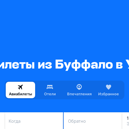
илеты из Буффало в 
Авиабилеты
Отели
Впечатления
Избранное
Когда
Обратно