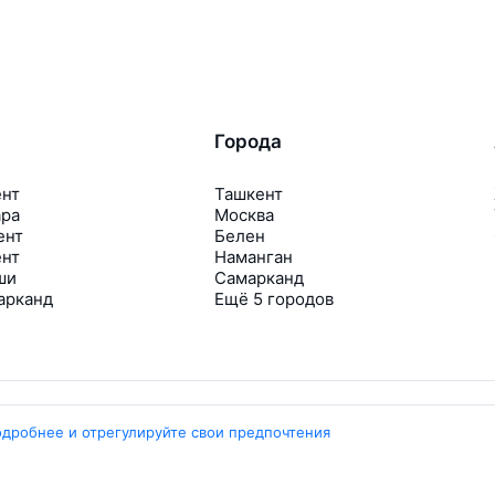
Города
ент
Ташкент
ара
Москва
ент
Белен
ент
Наманган
ши
Самарканд
арканд
Ещё 5 городов
одробнее и отрегулируйте свои предпочтения
Travelpayouts
Партнёрская программа