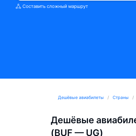
Составить сложный маршрут
Дешёвые авиабилеты
Страны
Дешёвые авиабиле
(BUF — UG)