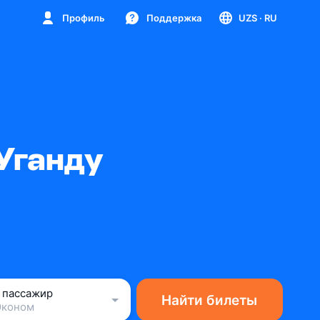
Профиль
Поддержка
UZS
· RU
Уганду
1 пассажир
Найти билеты
Эконом