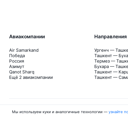
Авиакомпании
Направления
Air Samarkand
Ургенч — Ташк
Победа
Ташкент — Бух
Россия
Термез — Ташк
Азимут
Бухара — Ташк
Qanot Sharq
Ташкент — Кар
Ещё 2 авиакомпании
Ташкент — Сам
Мы используем куки и аналогичные технологии —
узнайте п
Об Авиасейлс
Авиасейлс
Пресс‑центр
©
2007–2026