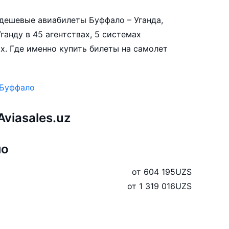
е дешевые авиабилеты Буффало – Уганда,
ганду в 45 агентствах, 5 системах
х. Где именно купить билеты на самолет
 Буффало
viasales.uz
ло
от 604 195
UZS
от 1 319 016
UZS