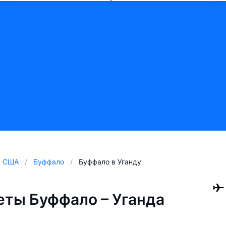
США
Буффало
Буффало в Уганду
ты Буффало – Уганда