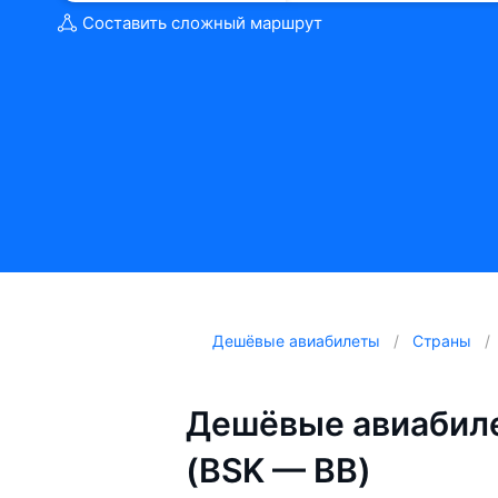
Составить сложный маршрут
Дешёвые авиабилеты
Страны
Дешёвые авиабиле
(BSK — BB)