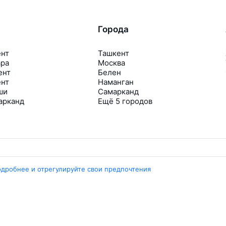
Города
ент
Ташкент
ара
Москва
ент
Белен
ент
Наманган
ши
Самарканд
арканд
Ещё 5 городов
одробнее и отрегулируйте свои предпочтения
Travelpayouts
Партнёрская программа
Медиа Yo’lovchi
Трэвел‑медиа Aviasales.uz