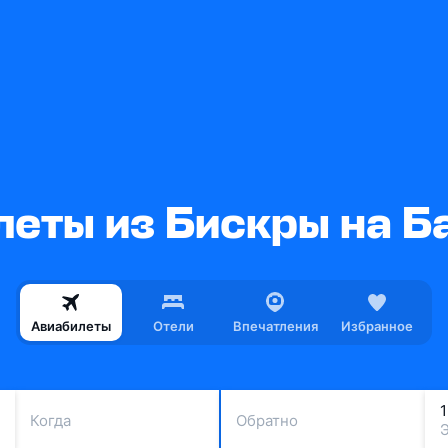
леты из Бискры на Б
Авиабилеты
Отели
Впечатления
Избранное
Когда
Обратно