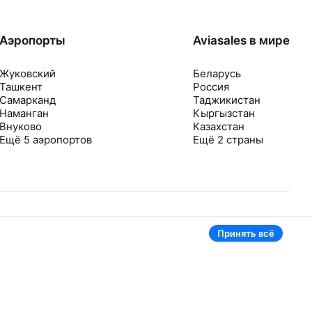
Аэропорты
Aviasales в мире
Жуковский
Беларусь
Ташкент
Россия
Самарканд
Таджикистан
Наманган
Кыргызстан
Внуково
Казахстан
Ещё 5 аэропортов
Ещё 2 страны
Принять всё
В приложении тоже удобно
Если цена на билет упадёт, сразу пришлём
уведомление
Рассылка с выгодными билетами