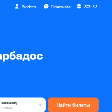
Профиль
Поддержка
UZS
· RU
арбадос
1 пассажир
Найти билеты
Эконом