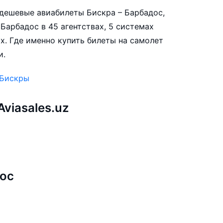
е дешевые авиабилеты Бискра – Барбадос,
Барбадос в 45 агентствах, 5 системах
х. Где именно купить билеты на самолет
и.
 Бискры
viasales.uz
ы
дос