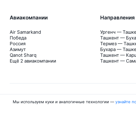
Авиакомпании
Направления
Air Samarkand
Ургенч — Ташк
Победа
Ташкент — Бух
Россия
Термез — Ташк
Азимут
Бухара — Ташк
Qanot Sharq
Ташкент — Кар
Ещё 2 авиакомпании
Ташкент — Сам
Мы используем куки и аналогичные технологии —
узнайте п
Об Авиасейлс
Авиасейлс
Пресс‑центр
©
2007–2026