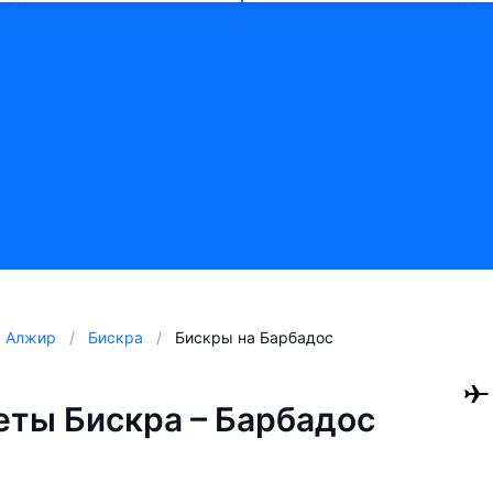
Алжир
Бискра
Бискры на Барбадос
ты Бискра – Барбадос