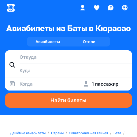
Авиабилеты из Баты в Кюрасао
Авиабилеты
Отели
Когда
1 пассажир
Найти билеты
Дешёвые авиабилеты
Страны
Экваториальная Гвинея
Бата