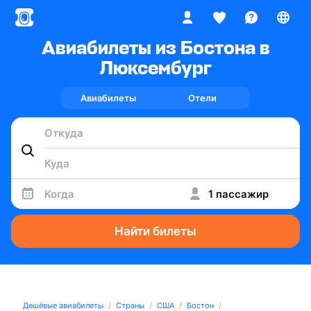
Авиабилеты из Бостона в
Люксембург
Авиабилеты
Отели
Когда
1 пассажир
Найти билеты
Дешёвые авиабилеты
Страны
США
Бостон