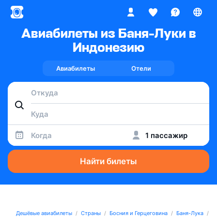
Авиабилеты из Баня-Луки в
Индонезию
Авиабилеты
Отели
Когда
1 пассажир
Найти билеты
Дешёвые авиабилеты
Страны
Босния и Герцеговина
Баня-Лука