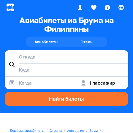
Авиабилеты из Брума на
Филиппины
Авиабилеты
Отели
Когда
1 пассажир
Найти билеты
Дешёвые авиабилеты
Страны
Австралия
Брум