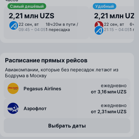
Самый дешёвый
Удобный
2,21 млн UZS
2,21 млн UZ
22 сен, вт
18 ⁠ч 20 ⁠м в пути /
22 сен, вт
6 ⁠ч 
09:45 – 04:05
1 пересадка
21:15 – 04:05
1 пе
Расписание прямых рейсов
Авиакомпании, которые без пересадок летают из
Бодрума в Москву
ежедневно
Pegasus Airlines
от 3,16 млн UZS
ежедневно
Аэрофлот
от 2,31 млн UZS
Выбрать даты