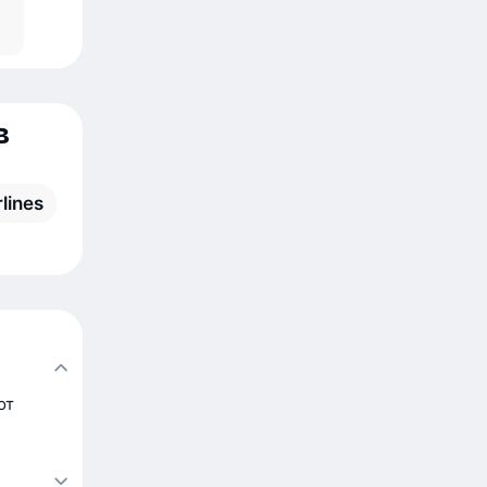
в
rlines
от