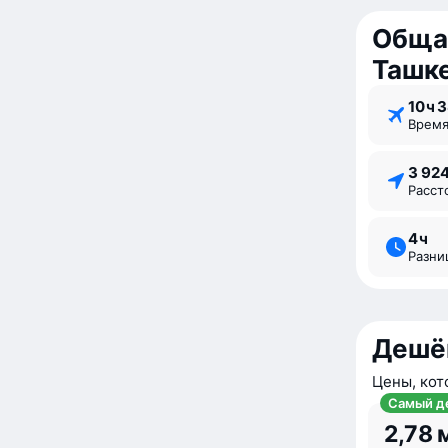
Обща
Ташк
10 ⁠ч 
Врем
3 92
Расс
4 ⁠ч
Разн
Дешё
Цены, кот
Самый д
2,78 