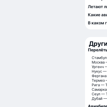
Летают л
Какие ав
В каком 
Друг
Перелёты
Стамбул
Москва 
Ургенч 
Нукус —
Фергана
Термез 
Рига — 
Самарка
Сеул — 
Дубай —
Авиабиле