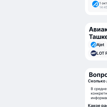
1 окт
14:4
Авиак
Ташк
Ajet
LOT P
Вопро
Сколько 
В средне
конкретн
информац
Какое ра