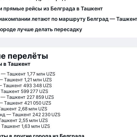
и прямые рейсы из Белграда в Ташкент
иакомпании летают по маршруту Белград — Ташкен
городе лучше делать пересадку
ие перелёты
 в Ташкент
 — Ташкент
1,77 млн UZS
— Ташкент
1,21 млн UZS
— Ташкент
493 348 UZS
 Ташкент
599 277 UZS
 — Ташкент
227 859 UZS
— Ташкент
421 050 UZS
Ташкент
2,68 млн UZS
нд — Ташкент
242 230 UZS
Ташкент
2,55 млн UZS
 Ташкент
1,63 млн UZS
ты в другие города из Белграда