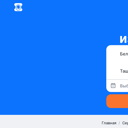
и
Выб
Главная
/
Се