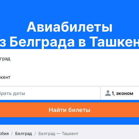
Авиабилеты
з Белграда в Ташке
рать даты
1, эконом
Найти билеты
рбия
/
Белград
/
Белград — Ташкент