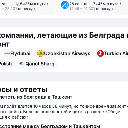
, чт
1 ⁠д 5 ⁠ч 35 ⁠м в пути /
28 сен, пн
7 ⁠ч 45 ⁠м в пути /
5 – 23:20
1 пересадка
14:45 – 01:30
1 пересадка
омпании, летающие из Белграда 
ент
Flydubai
Uzbekistan Airways
Turkish Ai
olish
Qanot Sharq
сы и ответы
лететь из Белграда в Ташкент
м полёт длится 10 часов 38 минут, но точное время зависит 
ого рейса. Больше полезностей ищите в разделе «Общая
ия о рейсах».
сстояние между Белградом и Ташкентом