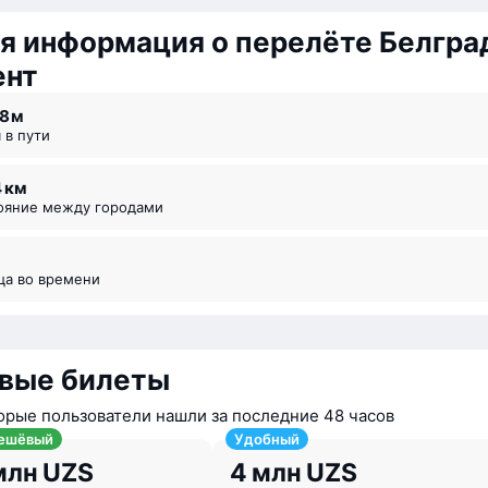
я информация о перелёте Белгра
ент
38 ⁠м
я в пути
4 км
тояние между городами
ица во времени
вые билеты
орые пользователи нашли за последние 48 часов
ешёвый
Удобный
млн UZS
4 млн UZS