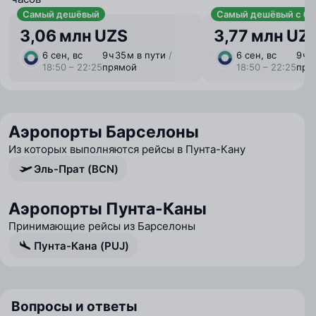
Самый дешёвый
Самый дешёвый с ба
3,06 млн UZS
3,77 млн UZ
6 сен, вс
9 ⁠ч 35 ⁠м в пути
/
6 сен, вс
9 ⁠ч 
18:50 – 22:25
прямой
18:50 – 22:25
пря
Аэропорты Барселоны
Из которых выполняются рейсы в Пунта-Кану
Эль-Прат (BCN)
Аэропорты Пунта-Каны
Принимающие рейсы из Барселоны
Пунта-Кана (PUJ)
Вопросы и ответы