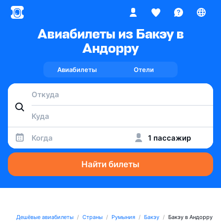
Авиабилеты из Бакэу в
Андорру
Авиабилеты
Отели
Когда
1 пассажир
Найти билеты
Дешёвые авиабилеты
Страны
Румыния
Бакэу
Бакэу в Андорру