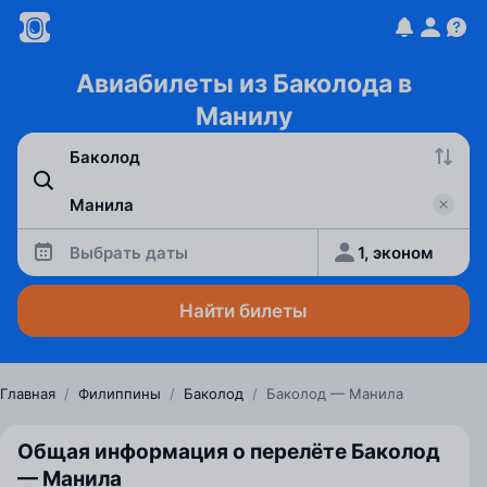
Авиабилеты из Баколода в
Манилу
Выбрать даты
1, эконом
Найти билеты
Главная
/
Филиппины
/
Баколод
/
Баколод — Манила
Общая информация о перелёте Баколод
— Манила