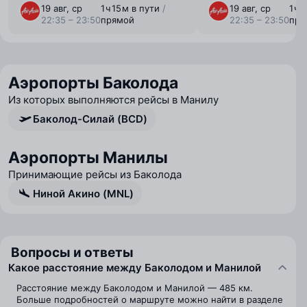
19 авг, ср
1 ⁠ч 15 ⁠м в пути
/
19 авг, ср
1 ⁠ч
22:35 – 23:50
прямой
22:35 – 23:50
пря
Аэропорты Баколода
Из которых выполняются рейсы в Манилу
Баколод-Силай (BCD)
Аэропорты Манилы
Принимающие рейсы из Баколода
Ниной Акино (MNL)
Вопросы и ответы
Какое расстояние между Баколодом и Манилой
Расстояние между Баколодом и Манилой — 485 км.
Больше подробностей о маршруте можно найти в разделе