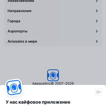
Авиакомпании
Направления
Города
Аэропорты
Aviasales в мире
Авиасейлс
© 2007–2026
0+
Об Авиасейлс
Пресс‑центр
У нас кайфовое приложение
Travelpayouts