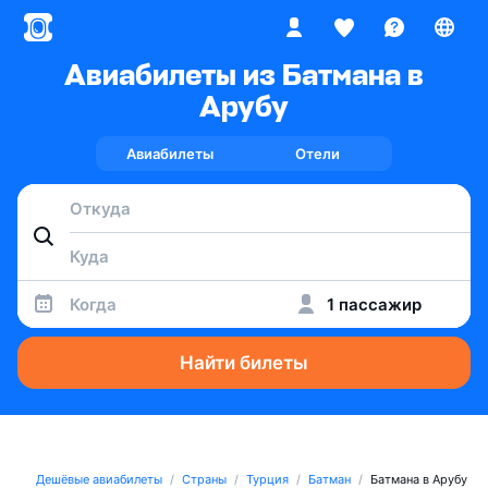
Авиабилеты из Батмана в
Арубу
Авиабилеты
Отели
Когда
1 пассажир
Найти билеты
Дешёвые авиабилеты
Страны
Турция
Батман
Батмана в Арубу