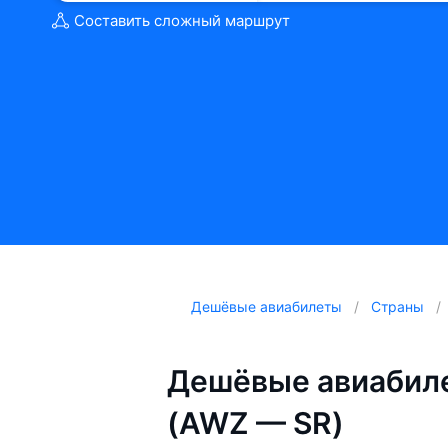
Составить сложный маршрут
Дешёвые авиабилеты
Страны
Дешёвые авиабиле
(AWZ — SR)