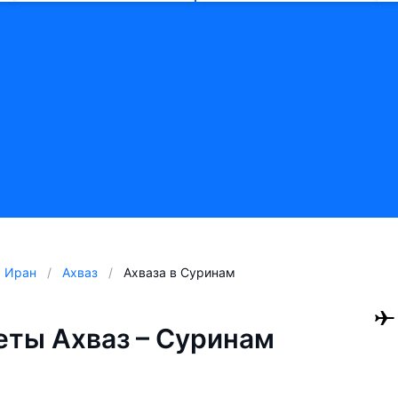
Иран
Ахваз
Ахваза в Суринам
ты Ахваз – Суринам