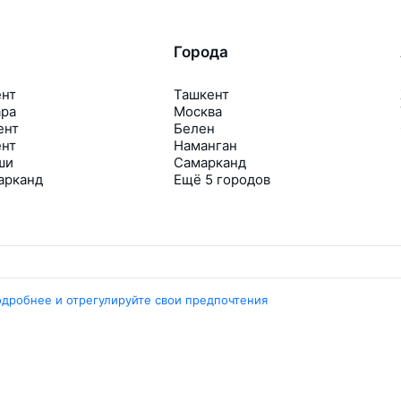
Города
ент
Ташкент
ара
Москва
ент
Белен
ент
Наманган
ши
Самарканд
арканд
Ещё 5 городов
одробнее и отрегулируйте свои предпочтения
Travelpayouts
Партнёрская программа
Медиа Yo’lovchi
Трэвел‑медиа Aviasales.uz