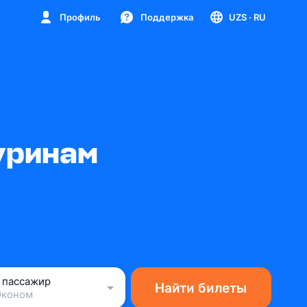
Профиль
Поддержка
UZS
· RU
уринам
1 пассажир
Найти билеты
Эконом