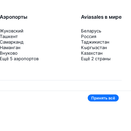
Аэропорты
Aviasales в мире
Жуковский
Беларусь
Ташкент
Россия
Самарканд
Таджикистан
Наманган
Кыргызстан
Внуково
Казахстан
Ещё 5 аэропортов
Ещё 2 страны
Принять всё
В приложении тоже удобно
Если цена на билет упадёт, сразу пришлём
уведомление
Рассылка с выгодными билетами