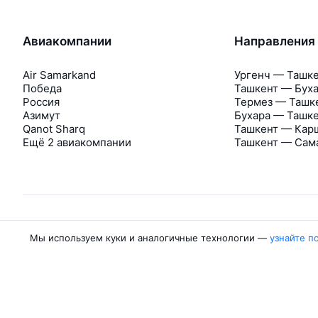
Авиакомпании
Направления
Air Samarkand
Ургенч — Ташк
Победа
Ташкент — Бух
Россия
Термез — Ташк
Азимут
Бухара — Ташк
Qanot Sharq
Ташкент — Кар
Ещё 2 авиакомпании
Ташкент — Сам
Мы используем куки и аналогичные технологии —
узнайте п
Об Авиасейлс
Авиасейлс
Пресс‑центр
©
2007–2026