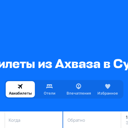
илеты из Ахваза в С
Авиабилеты
Отели
Впечатления
Избранное
Когда
Обратно