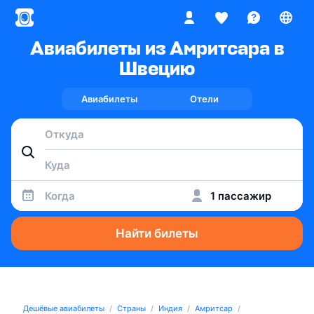
Авиабилеты из Амритсара в
Швецию
Авиабилеты
Отели
Когда
1 пассажир
Найти билеты
Дешёвые авиабилеты
Страны
Индия
Амритсар