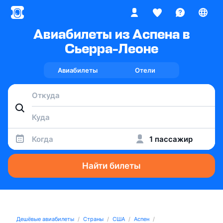
Авиабилеты из Аспена в
Сьерра-Леоне
Авиабилеты
Отели
Когда
1 пассажир
Найти билеты
Дешёвые авиабилеты
Страны
США
Аспен