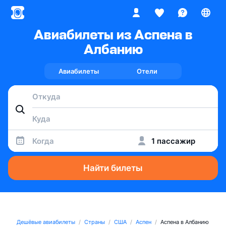
Авиабилеты из Аспена в
Албанию
Авиабилеты
Отели
Когда
1 пассажир
Найти билеты
Дешёвые авиабилеты
Страны
США
Аспен
Аспена в Албанию