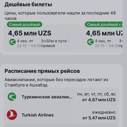
Дешёвые билеты
Цены, которые пользователи нашли за последние 48
часов
Самый дешёвый
Самый дешёвый с ба
4,65 млн UZS
4,65 млн UZ
4 сен, пт
3 ⁠ч 50 ⁠м в пути
/
4 сен, пт
3 ⁠ч 
22:15 – 04:05
прямой
22:15 – 04:05
пря
Расписание прямых рейсов
Авиакомпании, которые без пересадок летают из
Стамбула в Ашхабад
пн, вт, чт, пт, сб, вс
Туркменские авиалинии
от 4,67 млн UZS
ежедневно
Turkish Airlines
от 5,47 млн UZS