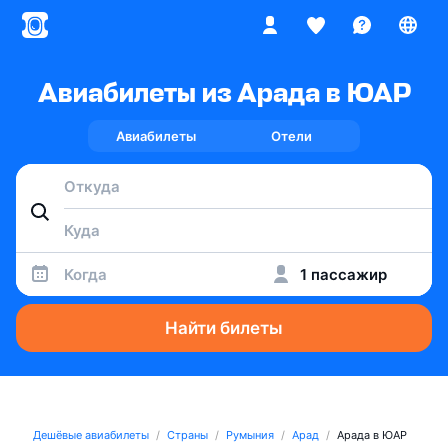
Авиабилеты из Арада в ЮАР
Авиабилеты
Отели
Когда
1 пассажир
Найти билеты
Дешёвые авиабилеты
Страны
Румыния
Арад
Арада в ЮАР