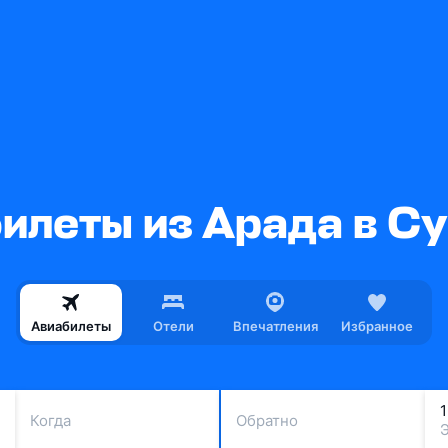
илеты из Арада в С
Авиабилеты
Отели
Впечатления
Избранное
Когда
Обратно