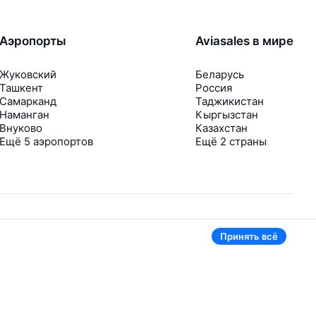
Аэропорты
Aviasales в мире
Жуковский
Беларусь
Ташкент
Россия
Самарканд
Таджикистан
Наманган
Кыргызстан
Внуково
Казахстан
Ещё 5 аэропортов
Ещё 2 страны
Принять всё
В приложении тоже удобно
Если цена на билет упадёт, сразу пришлём
уведомление
Рассылка с выгодными билетами