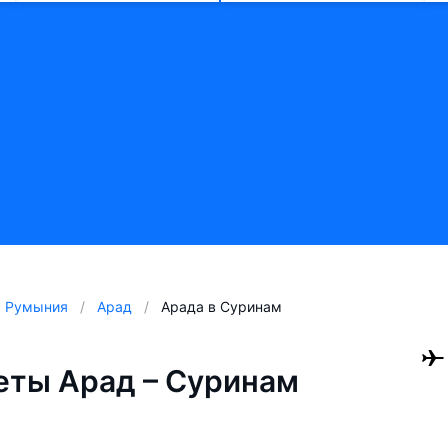
Румыния
Арад
Арада в Суринам
еты Арад – Суринам