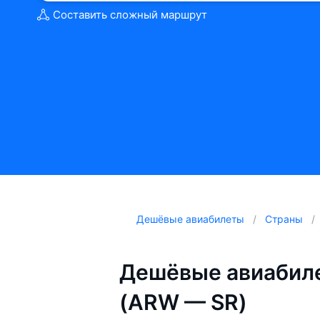
Составить сложный маршрут
Дешёвые авиабилеты
Страны
Дешёвые авиабил
(ARW — SR)