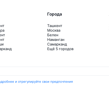
Города
ент
Ташкент
ара
Москва
ент
Белен
ент
Наманган
ши
Самарканд
арканд
Ещё 5 городов
одробнее и отрегулируйте свои предпочтения
Travelpayouts
Партнёрская программа
Медиа Yo’lovchi
Трэвел‑медиа Aviasales.uz