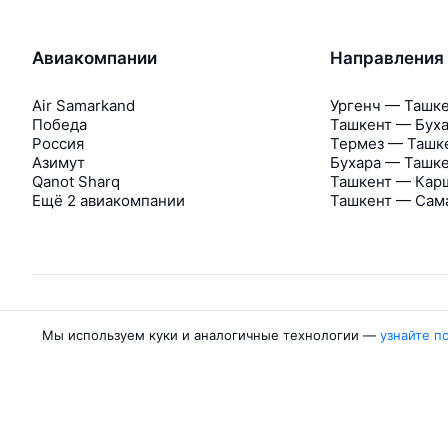
Авиакомпании
Направления
Air Samarkand
Ургенч — Ташк
Победа
Ташкент — Бух
Россия
Термез — Ташк
Азимут
Бухара — Ташк
Qanot Sharq
Ташкент — Кар
Ещё 2 авиакомпании
Ташкент — Сам
Мы используем куки и аналогичные технологии —
узнайте п
Об Авиасейлс
Авиасейлс
Пресс‑центр
©
2007–2026