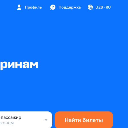
Профиль
Поддержка
UZS
· RU
уринам
1 пассажир
Найти билеты
Эконом