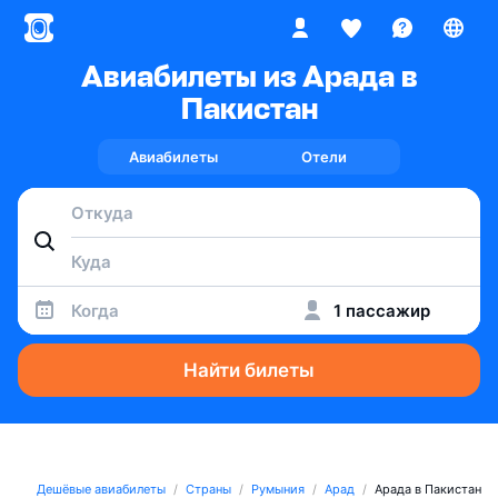
Авиабилеты из Арада в
Пакистан
Авиабилеты
Отели
Когда
1 пассажир
Найти билеты
Дешёвые авиабилеты
Страны
Румыния
Арад
Арада в Пакистан