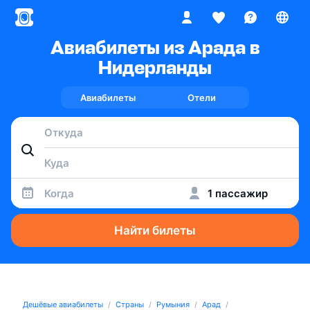
Авиабилеты из Арада в
Нидерланды
Авиабилеты
Отели
Когда
1 пассажир
Найти билеты
Дешёвые авиабилеты
Страны
Румыния
Арад