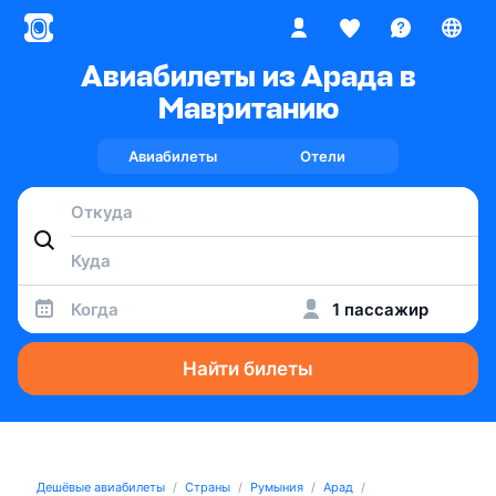
Авиабилеты из Арада в
Мавританию
Авиабилеты
Отели
Когда
1 пассажир
Найти билеты
Дешёвые авиабилеты
Страны
Румыния
Арад