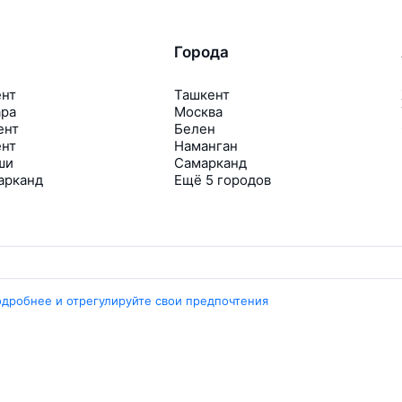
Города
ент
Ташкент
ара
Москва
ент
Белен
ент
Наманган
ши
Самарканд
арканд
Ещё 5 городов
одробнее и отрегулируйте свои предпочтения
Travelpayouts
Партнёрская программа
Медиа Yo’lovchi
Трэвел‑медиа Aviasales.uz