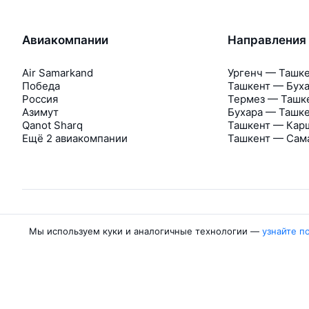
Авиакомпании
Направления
Air Samarkand
Ургенч — Ташк
Победа
Ташкент — Бух
Россия
Термез — Ташк
Азимут
Бухара — Ташк
Qanot Sharq
Ташкент — Кар
Ещё 2 авиакомпании
Ташкент — Сам
Мы используем куки и аналогичные технологии —
узнайте п
Об Авиасейлс
Авиасейлс
Пресс‑центр
©
2007–2026