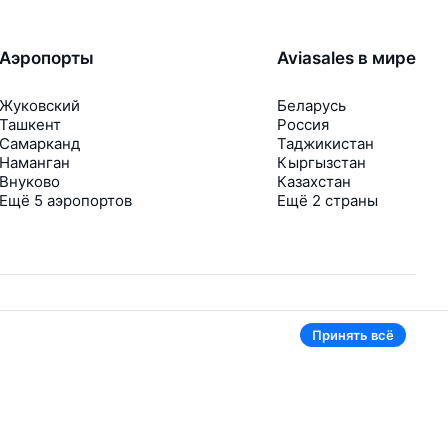
Аэропорты
Aviasales в мире
Жуковский
Беларусь
Ташкент
Россия
Самарканд
Таджикистан
Наманган
Кыргызстан
Внуково
Казахстан
Ещё 5 аэропортов
Ещё 2 страны
Принять всё
В приложении тоже удобно
Если цена на билет упадёт, сразу пришлём
уведомление
Рассылка с выгодными билетами