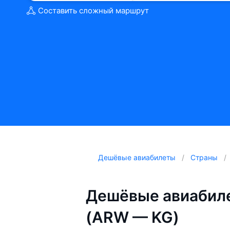
Составить сложный маршрут
Дешёвые авиабилеты
Страны
Дешёвые авиабил
(ARW — KG)