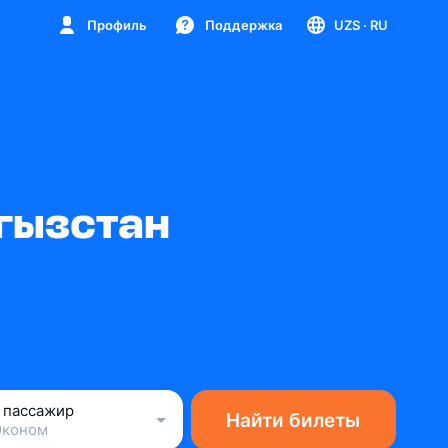
Профиль
Поддержка
UZS
· RU
гызстан
1 пассажир
Найти билеты
Эконом