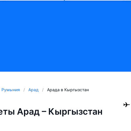
Румыния
Арад
Арада в Кыргызстан
еты Арад – Кыргызстан