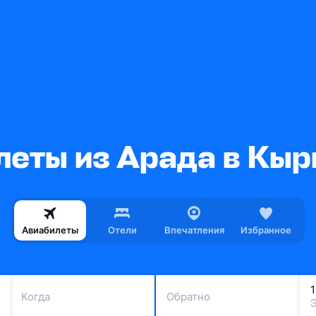
леты из Арада в Кыр
Авиабилеты
Отели
Впечатления
Избранное
Когда
Обратно