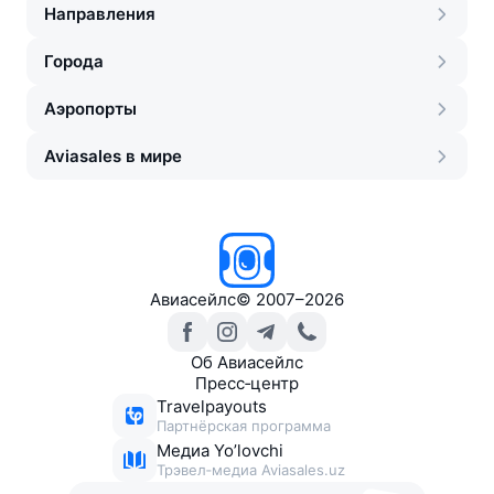
Направления
Города
Аэропорты
Aviasales в мире
Авиасейлс
©
2007–2026
Об Авиасейлс
Пресс‑центр
Travelpayouts
Партнёрская программа
Медиа Yo’lovchi
Трэвел‑медиа Aviasales.uz