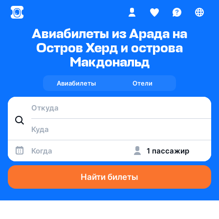
Авиабилеты из Арада на
Остров Херд и острова
Макдональд
Авиабилеты
Отели
Когда
1 пассажир
Найти билеты