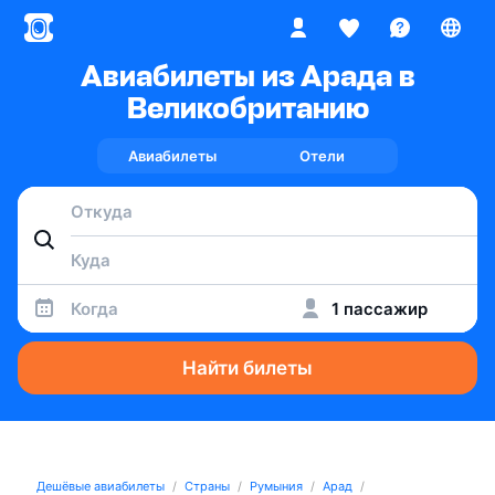
Авиабилеты из Арада в
Великобританию
Авиабилеты
Отели
Когда
1 пассажир
Найти билеты
Дешёвые авиабилеты
Страны
Румыния
Арад