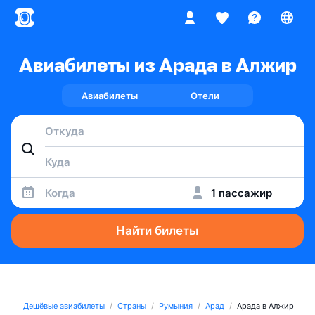
Авиабилеты из Арада в Алжир
Авиабилеты
Отели
Когда
1 пассажир
Найти билеты
Дешёвые авиабилеты
Страны
Румыния
Арад
Арада в Алжир