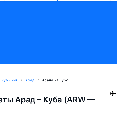
Румыния
Арад
Арада на Кубу
ты Арад – Куба (ARW —