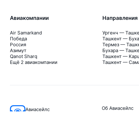
Авиакомпании
Направления
Air Samarkand
Ургенч — Ташк
Победа
Ташкент — Бух
Россия
Термез — Ташк
Азимут
Бухара — Ташк
Qanot Sharq
Ташкент — Кар
Ещё 2 авиакомпании
Ташкент — Сам
Об Авиасейлс
Авиасейлс
Пресс‑центр
©
2007–2026