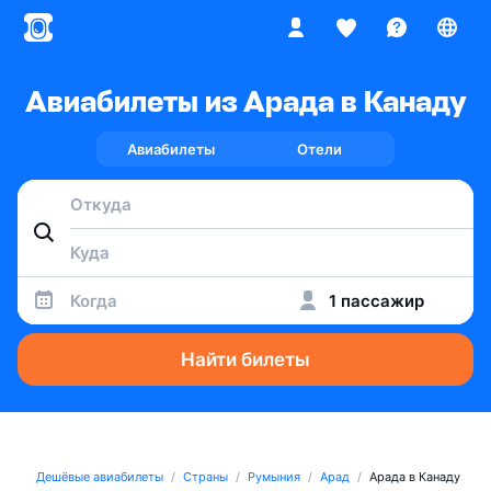
Авиабилеты из Арада в Канаду
Авиабилеты
Отели
Когда
1 пассажир
Найти билеты
Дешёвые авиабилеты
Страны
Румыния
Арад
Арада в Канаду