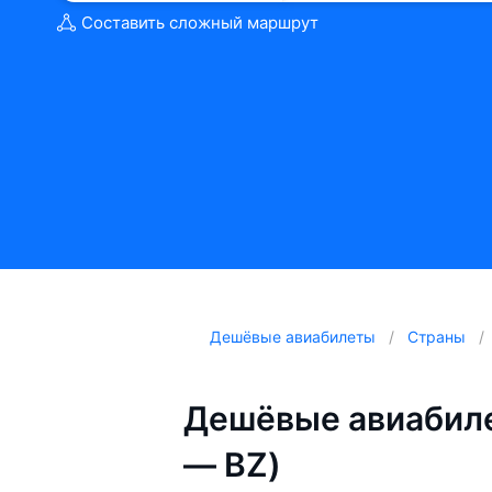
Составить сложный маршрут
Дешёвые авиабилеты
Страны
Дешёвые авиабиле
— BZ)