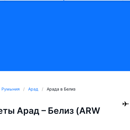
Румыния
Арад
Арада в Белиз
ты Арад – Белиз (ARW