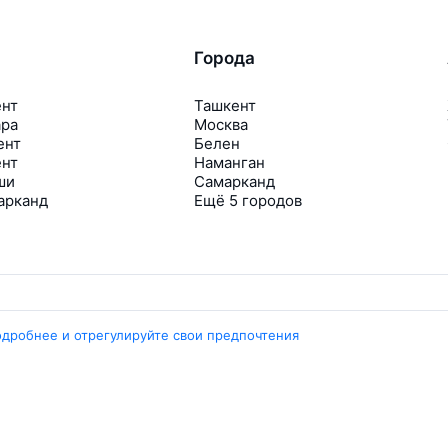
Города
ент
Ташкент
ара
Москва
ент
Белен
ент
Наманган
ши
Самарканд
арканд
Ещё 5 городов
одробнее и отрегулируйте свои предпочтения
Travelpayouts
Партнёрская программа
Медиа Yo’lovchi
Трэвел‑медиа Aviasales.uz