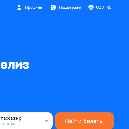
Профиль
Поддержка
UZS
· RU
Белиз
1 пассажир
Найти билеты
Эконом