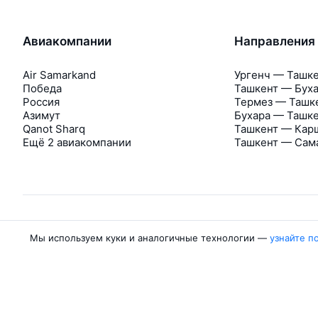
Авиакомпании
Направления
Air Samarkand
Ургенч — Ташк
Победа
Ташкент — Бух
Россия
Термез — Ташк
Азимут
Бухара — Ташк
Qanot Sharq
Ташкент — Кар
Ещё 2 авиакомпании
Ташкент — Сам
Мы используем куки и аналогичные технологии —
узнайте п
Об Авиасейлс
Авиасейлс
Пресс‑центр
©
2007–2026