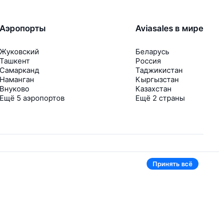
Аэропорты
Aviasales в мире
Жуковский
Беларусь
Ташкент
Россия
Самарканд
Таджикистан
Наманган
Кыргызстан
Внуково
Казахстан
Ещё 5 аэропортов
Ещё 2 страны
Принять всё
В приложении тоже удобно
Если цена на билет упадёт, сразу пришлём
уведомление
Рассылка с выгодными билетами