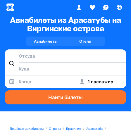
Авиабилеты из Арасатубы на
Виргинские острова
Авиабилеты
Отели
Когда
1 пассажир
Найти билеты
Дешёвые авиабилеты
Страны
Бразилия
Арасатуба