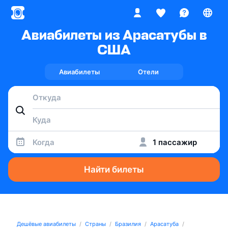
Авиабилеты из Арасатубы в
США
Авиабилеты
Отели
Когда
1 пассажир
Найти билеты
Дешёвые авиабилеты
Страны
Бразилия
Арасатуба