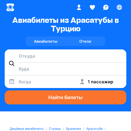
Авиабилеты из Арасатубы в
Турцию
Авиабилеты
Отели
Когда
1 пассажир
Найти билеты
Дешёвые авиабилеты
Страны
Бразилия
Арасатуба