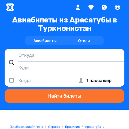
Авиабилеты из Арасатубы в
Туркменистан
Авиабилеты
Отели
Когда
1 пассажир
Найти билеты
Дешёвые авиабилеты
Страны
Бразилия
Арасатуба