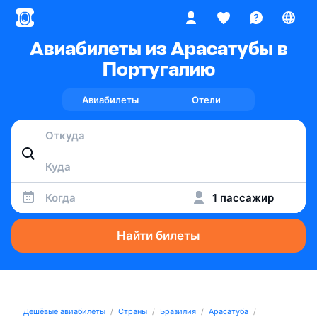
Авиабилеты из Арасатубы в
Португалию
Авиабилеты
Отели
Когда
1 пассажир
Найти билеты
Дешёвые авиабилеты
Страны
Бразилия
Арасатуба