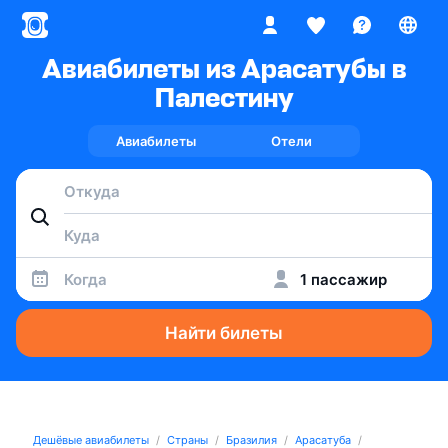
Авиабилеты из Арасатубы в
Палестину
Авиабилеты
Отели
Когда
1 пассажир
Найти билеты
Дешёвые авиабилеты
Страны
Бразилия
Арасатуба