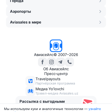
Города
Аэропорты
Aviasales в мире
Авиасейлс
©
2007–2026
Об Авиасейлс
Пресс‑центр
Travelpayouts
Партнёрская программа
Медиа Yo’lovchi
Трэвел‑медиа Aviasales.uz
Рассылка с выгодными
билетами
Мы используем куки и аналогичные технологии —
узнайте 