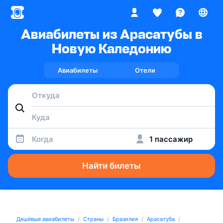
Авиабилеты из Арасатубы в
Новую Каледонию
Авиабилеты
Отели
Когда
1 пассажир
Найти билеты
Дешёвые авиабилеты
Страны
Бразилия
Арасатуба