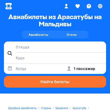
Авиабилеты из Арасатубы на
Мальдивы
Авиабилеты
Отели
Когда
1 пассажир
Найти билеты
Дешёвые авиабилеты
Страны
Бразилия
Арасатуба