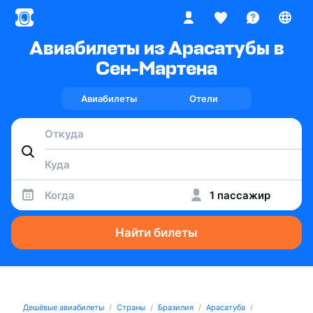
Авиабилеты из Арасатубы в
Сен-Мартена
Авиабилеты
Отели
Когда
1 пассажир
Найти билеты
Дешёвые авиабилеты
Страны
Бразилия
Арасатуба