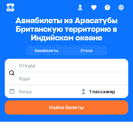
Авиабилеты из Арасатубы
Британскую территорию в
Индийском океане
Авиабилеты
Отели
Когда
1 пассажир
Найти билеты