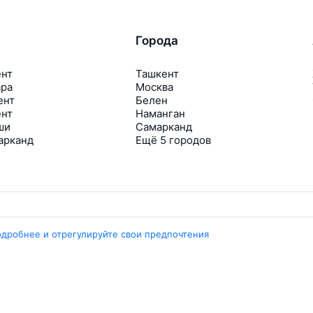
Города
ент
Ташкент
ара
Москва
ент
Белен
ент
Наманган
ши
Самарканд
арканд
Ещё 5 городов
одробнее и отрегулируйте свои предпочтения
Travelpayouts
Партнёрская программа
Медиа Yo’lovchi
Трэвел‑медиа Aviasales.uz