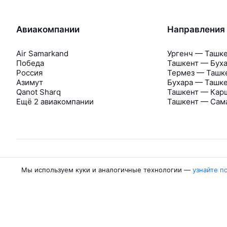
Авиакомпании
Направления
Air Samarkand
Ургенч — Ташк
Победа
Ташкент — Бух
Россия
Термез — Ташк
Азимут
Бухара — Ташк
Qanot Sharq
Ташкент — Кар
Ещё 2 авиакомпании
Ташкент — Сам
Мы используем куки и аналогичные технологии —
узнайте п
Об Авиасейлс
Авиасейлс
Пресс‑центр
©
2007–2026