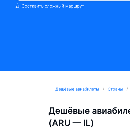
Составить сложный маршрут
Дешёвые авиабилеты
Страны
Дешёвые авиабиле
(ARU — IL)