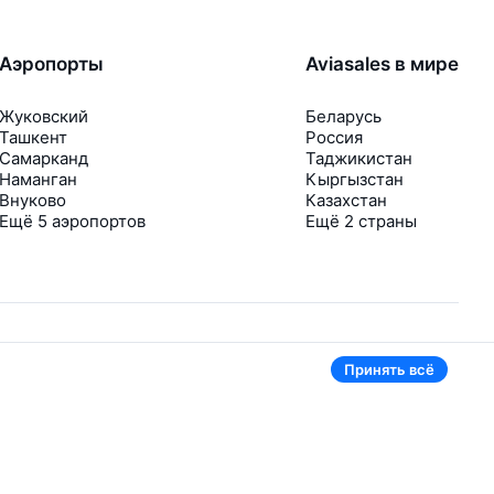
Аэропорты
Aviasales в мире
Жуковский
Беларусь
Ташкент
Россия
Самарканд
Таджикистан
Наманган
Кыргызстан
Внуково
Казахстан
Ещё 5 аэропортов
Ещё 2 страны
Принять всё
В приложении тоже удобно
Если цена на билет упадёт, сразу пришлём
уведомление
Рассылка с выгодными билетами