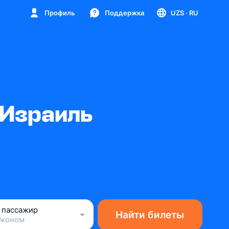
Профиль
Поддержка
UZS
· RU
 Израиль
1 пассажир
Найти билеты
Эконом