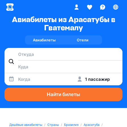
Авиабилеты из Арасатубы в
Гватемалу
Авиабилеты
Отели
Когда
1 пассажир
Найти билеты
Дешёвые авиабилеты
Страны
Бразилия
Арасатуба