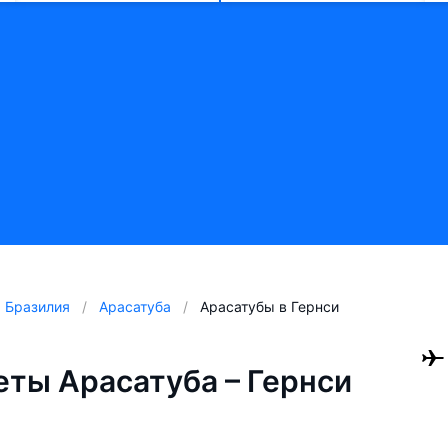
Бразилия
Арасатуба
Арасатубы в Гернси
ты Арасатуба – Гернси