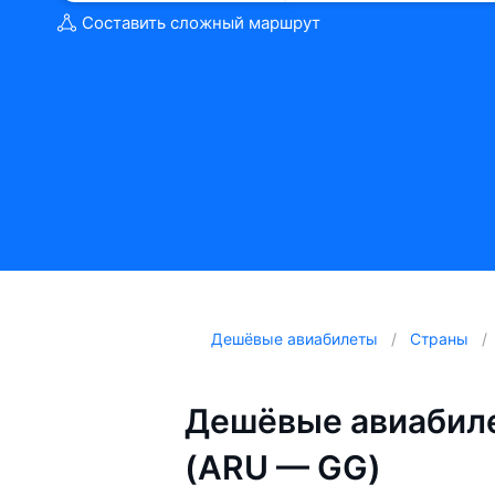
Составить сложный маршрут
Дешёвые авиабилеты
Страны
Дешёвые авиабиле
(ARU — GG)