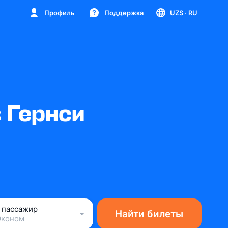
Профиль
Поддержка
UZS
· RU
 Гернси
1 пассажир
Найти билеты
Эконом