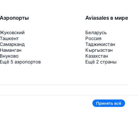
Аэропорты
Aviasales в мире
Жуковский
Беларусь
Ташкент
Россия
Самарканд
Таджикистан
Наманган
Кыргызстан
Внуково
Казахстан
Ещё 5 аэропортов
Ещё 2 страны
Принять всё
В приложении тоже удобно
Если цена на билет упадёт, сразу пришлём
уведомление
Рассылка с выгодными билетами