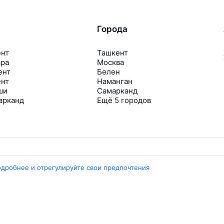
Города
ент
Ташкент
ара
Москва
ент
Белен
ент
Наманган
ши
Самарканд
арканд
Ещё 5 городов
одробнее и отрегулируйте свои предпочтения
Travelpayouts
Партнёрская программа
Медиа Yo’lovchi
Трэвел‑медиа Aviasales.uz