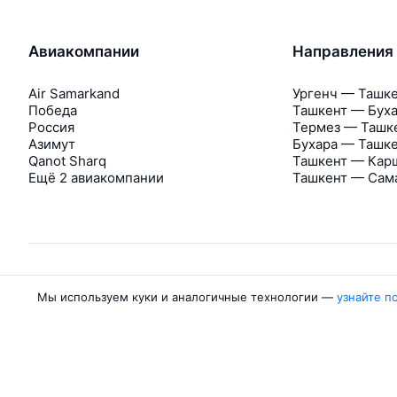
Авиакомпании
Направления
Air Samarkand
Ургенч — Ташк
Победа
Ташкент — Бух
Россия
Термез — Ташк
Азимут
Бухара — Ташк
Qanot Sharq
Ташкент — Кар
Ещё 2 авиакомпании
Ташкент — Сам
Мы используем куки и аналогичные технологии —
узнайте п
Об Авиасейлс
Авиасейлс
Пресс‑центр
©
2007–2026