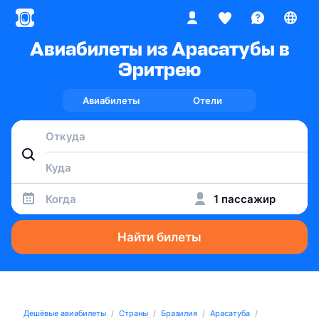
Авиабилеты из Арасатубы в
Эритрею
Авиабилеты
Отели
Когда
1 пассажир
Найти билеты
Дешёвые авиабилеты
Страны
Бразилия
Арасатуба