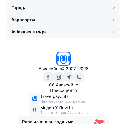
Города
Аэропорты
Aviasales в мире
Авиасейлс
©
2007–2026
Об Авиасейлс
Пресс‑центр
Travelpayouts
Партнёрская программа
Медиа Yo’lovchi
Трэвел‑медиа Aviasales.uz
Рассылка с выгодными