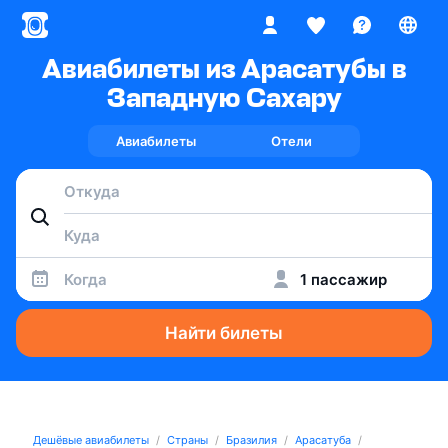
Авиабилеты из Арасатубы в
Западную Сахару
Авиабилеты
Отели
Когда
1 пассажир
Найти билеты
Дешёвые авиабилеты
Страны
Бразилия
Арасатуба