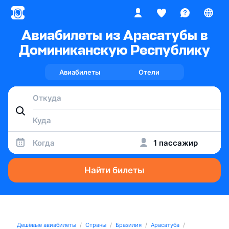
Авиабилеты из Арасатубы в
Доминиканскую Республику
Авиабилеты
Отели
Когда
1 пассажир
Найти билеты
Дешёвые авиабилеты
Страны
Бразилия
Арасатуба