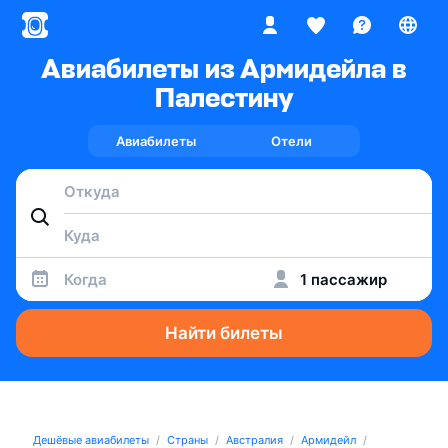
Авиабилеты из Армидейла в
Палестину
Авиабилеты
Отели
Когда
1 пассажир
Найти билеты
Дешёвые авиабилеты
Страны
Австралия
Армидейл