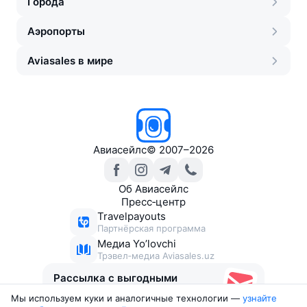
Города
Аэропорты
Aviasales в мире
Авиасейлс
©
2007–2026
Об Авиасейлс
Пресс‑центр
Travelpayouts
Партнёрская программа
Медиа Yo’lovchi
Трэвел‑медиа Aviasales.uz
Рассылка с выгодными
билетами
Мы используем куки и аналогичные технологии —
узнайте 