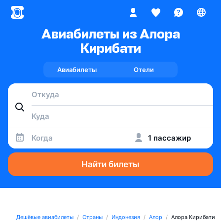
Авиабилеты из Алора
Кирибати
Авиабилеты
Отели
Когда
1 пассажир
Найти билеты
Дешёвые авиабилеты
Страны
Индонезия
Алор
Алора Кирибати