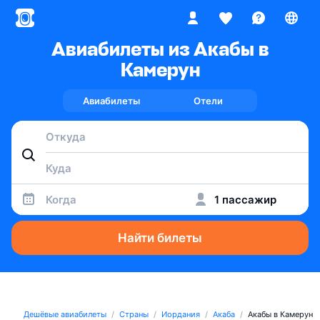
Авиабилеты из Акабы в
Камерун
Авиабилеты
Отели
Когда
1 пассажир
Найти билеты
Дешёвые авиабилеты
Страны
Иордания
Акаба
Акабы в Камерун